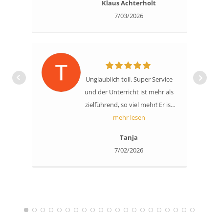
Klaus Achterholt
erklärt das, was ich tun soll,
7/03/2026
verständlich. Wenn ich etwas
nicht gleich verstanden habe,
wiederholt er den Teil noch
einmal ist ist geduldig.Ich kann
den Unterricht nur weiter
Unglaublich toll. Super Service
empfehlen.
und der Unterricht ist mehr als
zielführend, so viel mehr! Er ist
bereichernd und umfassend.
mehr lesen
Nicht „nur“ singen und Noten.
Tanja
Atmen, sprechen, Haltung. Es
7/02/2026
hilft mir in vielerlei Hinsicht. Ich
lieb‘s. Es klingt zu schön? Ich bin
echt und habe diese Erfahrung
auch echt gemacht. Ich heiße
Tanja Ella Sollwedel und bin als
ella_soll und ella.official.2026 als