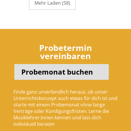
Mehr Laden
(58)
Probetermin
vereinbaren
Probemonat buchen
Finde ganz unverbindlich heraus, ob unser
Unterrichtskonzept auch etwas für dich ist und
starte mit einem Probemonat ohne lange
Verträge oder Kündigungsfristen. Lerne die
Musiklehrer:innen kennen und lass dich
individuell beraten