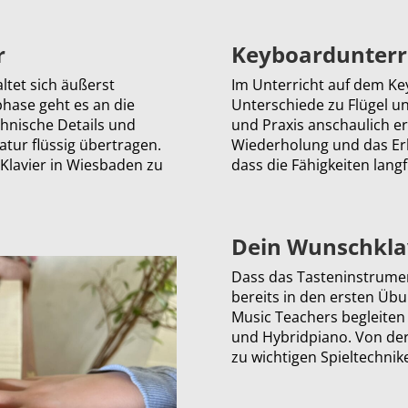
r
Keyboardunterr
ltet sich äußerst
Im Unterricht auf dem Ke
phase geht es an die
Unterschiede zu Flügel u
chnische Details und
und Praxis anschaulich er
atur flüssig übertragen.
Wiederholung und das Erl
r Klavier in Wiesbaden zu
dass die Fähigkeiten lang
Dein Wunschklav
Dass das Tasteninstrument
bereits in den ersten Üb
Music Teachers begleiten
und Hybridpiano. Von de
zu wichtigen Spieltechnik