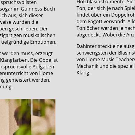
Holzblasinstrumente. Sie 
nspruchsvollsten
Ton, der sich je nach Sp
 sogar im Guinness-Buch
findet über ein Doppelroh
ich aus, sich dieser
dem Fagott verwandt. Alle
weise wurden die
Tonlöcher werden je nach
boen geschrieben. Der
abgedeckt. Wobei die Anza
zigartigen musikalischen
 tiefgründige Emotionen.
Dahinter steckt eine ausg
schwierigsten der Blasin
t werden muss, erzeugt
von Home Music Teachers 
langfarben. Die Oboe ist
Mechanik und die speziel
 anspruchsvolle Aufgaben
Klang.
oenunterricht von Home
ng gemeistert werden.
hnung.