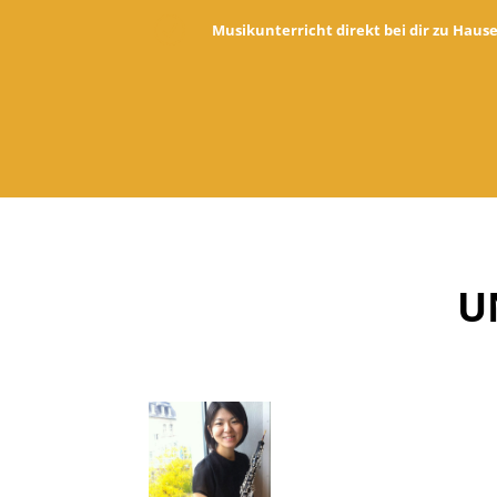
R
Musikunterricht direkt bei dir zu Haus
U