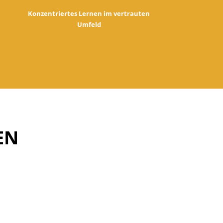
R
Konzentriertes Lernen im vertrauten
Umfeld
EN