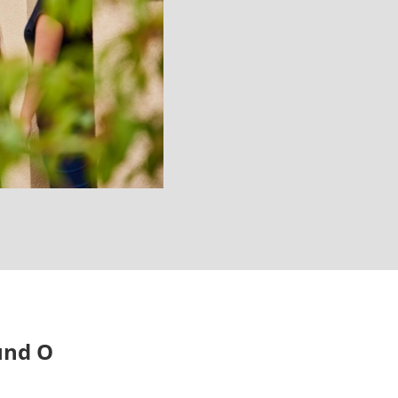
 und O