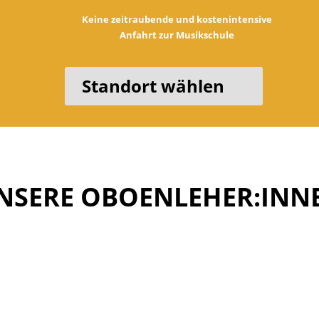
R
e
Keine zeitraubende und kostenintensive
Anfahrt zur Musikschule
Standort wählen
NSERE OBOENLEHER:INN