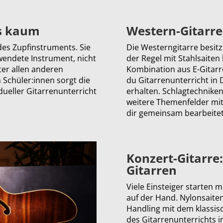
es kaum
Western-Gitarre
des Zupfinstruments. Sie
Die Westerngitarre besit
rwendete Instrument, nicht
der Regel mit Stahlsaiten
ter allen anderen
Kombination aus E-Gitarr
 Schüler:innen sorgt die
du Gitarrenunterricht in
idueller Gitarrenunterricht
erhalten. Schlagtechniken
weitere Themenfelder mi
dir gemeinsam bearbeitet
Konzert-Gitarre:
Gitarren
Viele Einsteiger starten m
auf der Hand. Nylonsaite
Handling mit dem klassis
des Gitarrenunterrichts i