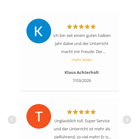
Ich bin seit einem guten halben
Jahr dabei und der Unterricht
macht mir Freude. Der
Musiklehrer, der wöchentlich
mehr lesen
kommt, ist pünktlich, nett und
Klaus Achterholt
erklärt das, was ich tun soll,
7/03/2026
verständlich. Wenn ich etwas
nicht gleich verstanden habe,
wiederholt er den Teil noch
einmal ist ist geduldig.Ich kann
den Unterricht nur weiter
Unglaublich toll. Super Service
empfehlen.
und der Unterricht ist mehr als
zielführend, so viel mehr! Er ist