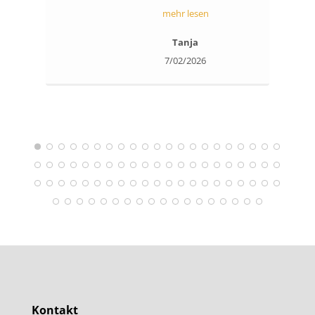
bereichernd und umfassend.
mehr lesen
Nicht „nur“ singen und Noten.
Tanja
Atmen, sprechen, Haltung. Es
7/02/2026
hilft mir in vielerlei Hinsicht. Ich
lieb‘s. Es klingt zu schön? Ich bin
echt und habe diese Erfahrung
auch echt gemacht. Ich heiße
Tanja Ella Sollwedel und bin als
ella_soll und ella.official.2026 als
wahre Person aus Münster auf
Instagram.
Kontakt