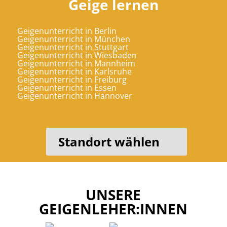
Geige lernen
Geigenunterricht in Berlin
Geigenunterricht in München
Geigenunterricht in Stuttgart
Geigenunterricht in Wiesbaden
Geigenunterricht in Mannheim
Geigenunterricht in Karlsruhe
Geigenunterricht in Freiburg
Geigenunterricht in Essen
Geigenunterricht in Hannover
Standort wählen
UNSERE
GEIGENLEHER:INNEN